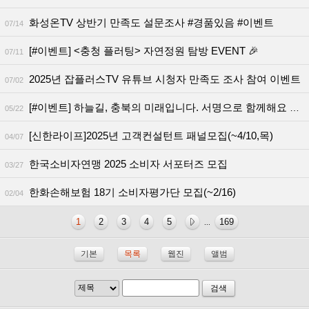
화성온TV 상반기 만족도 설문조사 #경품있음 #이벤트
07/14
[#이벤트] <충청 플러팅> 자연정원 탐방 EVENT 🎉
07/11
2025년 잡플러스TV 유튜브 시청자 만족도 조사 참여 이벤트
07/02
[#이벤트] 하늘길, 충북의 미래입니다. 서명으로 함께해요 EVENT ✈
05/22
[신한라이프]2025년 고객컨설턴트 패널모집(~4/10,목)
04/07
한국소비자연맹 2025 소비자 서포터즈 모집
03/27
한화손해보험 18기 소비자평가단 모집(~2/16)
02/04
1
2
3
4
5
169
...
기본
목록
웹진
앨범
검색