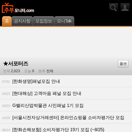
홈
공지사항
모집정보
모니Talk
★서포터즈
옵션
전체
2,023
오늘
0
분류
전체
[한화생명]패널모집 안내
07/01
[현대해상] 고객마음 패널 모집 안내
03/23
G밸리산업박물관 시민패널 1기 모집
03/23
[서울시전자상거래센터] 온라인쇼핑몰 소비자평가단 모집
10/20
[한화손해보험] 소비자평가단 19기 모집 (~8/25)
08/14