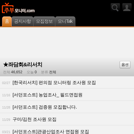
홈
공지사항
모집정보
모니Talk
★좌담회&리서치
옵션
전체
46,652
오늘
0
분류
전체
[한국리서치] 편의점 모니터링 조사원 모집
02/27
[서던포스트] 농업조사_ 필드면접원
11/16
[서던포스트] 검증원 모집합니다.
11/28
구미/김천 조사원 모집
11/29
[서던포스트]관광산업조사 면접원 모집
03/21