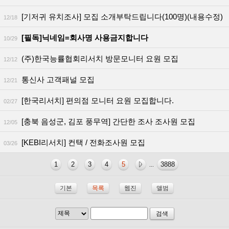
[기저귀 유치조사] 모집 소개부탁드립니다(100명)(내용수정)
12/18
[필독]닉네임=회사명 사용금지합니다
10/29
(주)한국능률협회리서치 방문모니터 요원 모집
12/12
통신사 고객패널 모집
12/21
[한국리서치] 편의점 모니터 요원 모집합니다.
02/27
[충북 음성군, 김포 풍무역] 간단한 조사 조사원 모집
12/05
[KEBI리서치] 컨택 / 전화조사원 모집
03/26
1
2
3
4
5
3888
...
기본
목록
웹진
앨범
검색