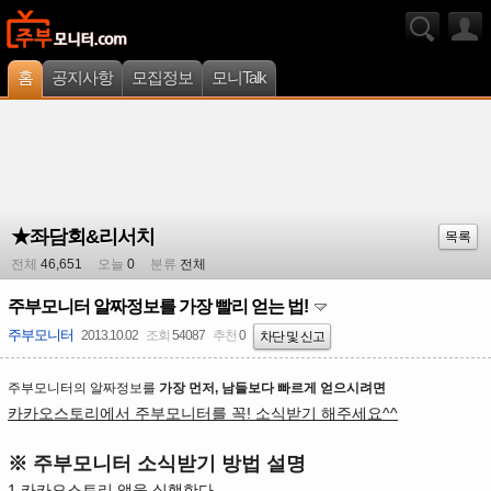
홈
공지사항
모집정보
모니Talk
★좌담회&리서치
목록
전체
46,651
오늘
0
분류
전체
주부모니터 알짜정보를 가장 빨리 얻는 법!
주부모니터
2013.10.02
조회
54087
추천
0
차단 및 신고
주부모니터의 알짜정보를
가장 먼저, 남들보다 빠르게 얻으시려면
카카오스토리에서 주부모니터를 꼭! 소식받기 해주세요^^
※ 주부모니터 소식받기 방법 설명
1.카카오스토리 앱을 실행한다.