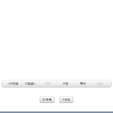
이전글
다음글
추천
수정
확대
답변
◁
▷
목록
뒤로