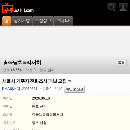
홈
공지사항
모집정보
모니Talk
★좌담회&리서치
목록
전체
46,654
오늘
3
분류
전체
서울시 거주자 전화조사 패널 모집
KMA리서치
2026.06.11
조회
549
추천
0
차단 및 신고
마감일
2026.06.16
이메일
링크 신청
회사명
한국능률협회리서치
전화번호
링크 신청