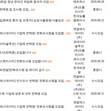
)취업 청년 온라인 좌담회 참석자 모집
메트릭스
2026.08.28
(주)프롬
컨택원 및 조사원 모집_
충원시
리서치
한국능률
입원예정 환자 및 보호자] 삼성서울병원/서울성모..
협회리서
2026.08.22
치
엔알에스
에스데이터] 기업체 컨택원/ 전화조사원을 모집합..
데이터
수시모집
(주)
코데이터
데이터솔루션] 기업체 컨택원 모집
솔루션
(주)프롬
조사(컨택원) 모집합니다
충원시
리서치
케이스탯
이스탯리서치] 전화조사원 모집합니다
2026.09.30
리서치
한국씨앤
국씨앤알]전화조사원 및 에디터 급구
충원시
알
엔알에스
에스데이터] 인식조사 컨택원/ 전화조사원을 모집..
데이터
수시모집
(주)
(주)케이
탯 기업체 방문 & 내부 컨택원 모집
스탯 리서
2026.08.31
치
엔알에스
에스데이터] 기업체 컨택원/ 전화조사원을 모집합..
데이터
수시모집
(주)