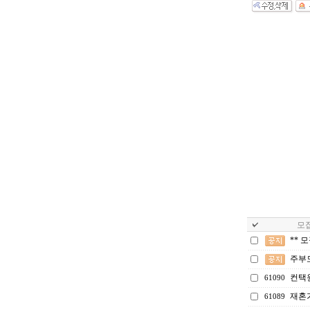
모집
** 
주부
컨택
61090
재혼
61089