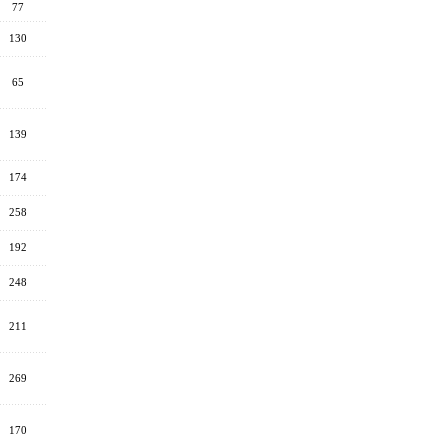
77
130
65
139
174
258
192
248
211
269
170