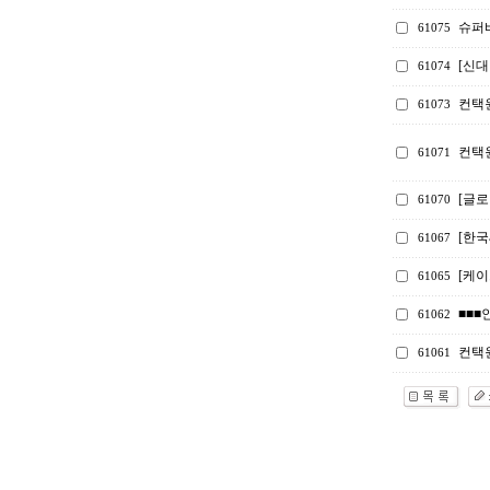
슈퍼
61075
[신
61074
컨택
61073
컨택
61071
[글로
61070
[한
61067
[케
61065
■■■
61062
컨택원
61061