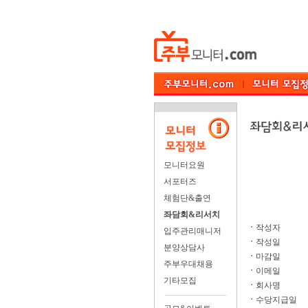
모니터요원
서포터즈
체험단&출연
좌담회&리서치
ㆍ
작성자
입주관리매니저
ㆍ
작성일
분양상담사
ㆍ
마감일
주부우대채용
ㆍ
이메일
기타모집
ㆍ
회사명
ㆍ
수당지급일