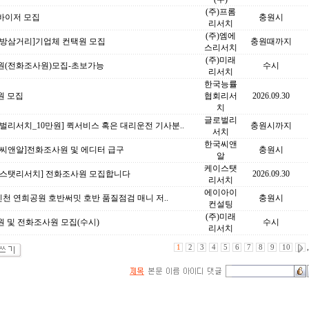
(주)프롬
바이저 모집
충원시
리서치
(주)엠에
대방삼거리]기업체 컨택원 모집
충원때까지
스리서치
(주)미래
원(전화조사원)모집-초보가능
수시
리서치
한국능률
원 모집
협회리서
2026.09.30
치
글로벌리
벌리서치_10만원] 퀵서비스 혹은 대리운전 기사분..
충원시까지
서치
한국씨앤
국씨앤알]전화조사원 및 에디터 급구
충원시
알
케이스탯
이스탯리서치] 전화조사원 모집합니다
2026.09.30
리서치
에이아이
인천 연희공원 호반써밋 호반 품질점검 매니 저..
충원시
컨설팅
(주)미래
 및 전화조사원 모집(수시)
수시
리서치
1
2
3
4
5
6
7
8
9
10
,