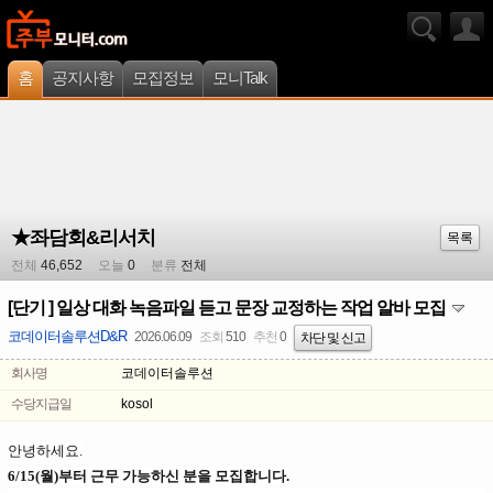
홈
공지사항
모집정보
모니Talk
★좌담회&리서치
목록
전체
46,652
오늘
0
분류
전체
[단기 ] 일상 대화 녹음파일 듣고 문장 교정하는 작업 알바 모집
코데이터솔루션D&R
2026.06.09
조회
510
추천
0
차단 및 신고
회사명
코데이터솔루션
수당지급일
kosol
안녕하세요.
6/15(월)부터 근무 가능하신 분을 모집합니다.