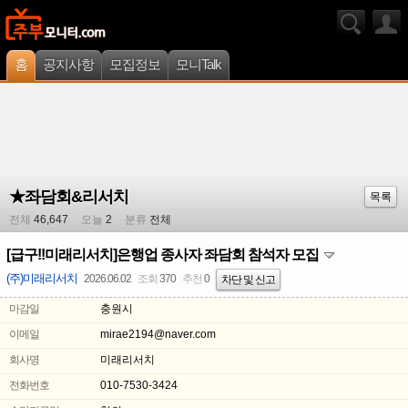
홈
공지사항
모집정보
모니Talk
★좌담회&리서치
목록
전체
46,647
오늘
2
분류
전체
[급구!!미래리서치]은행업 종사자 좌담회 참석자 모집
(주)미래리서치
2026.06.02
조회
370
추천
0
차단 및 신고
마감일
충원시
이메일
mirae2194@naver.com
회사명
미래리서치
전화번호
010-7530-3424