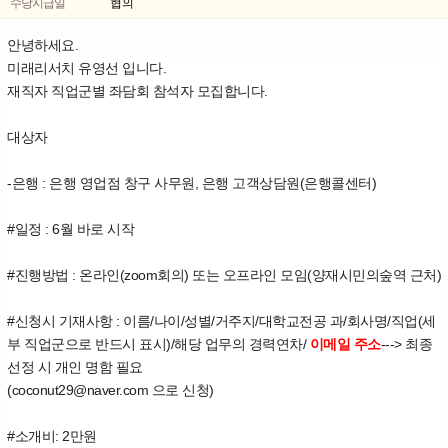
수당지급일
협의
안녕하세요.
미래리서치 유영선 입니다.
재직자 직업군별 좌담회 참석자 모집합니다.
대상자
-은행 : 은행 영업점 창구 사무원, 은행 고객상담원(은행콜센터)
#일정 : 6월 바로 시작
#진행방법 : 온라인(zoom회의) 또는 오프라인 모임(양재시민의숲역 근처)
#신청시 기재사항 : 이름/나이/성별/거주지/대학교전공 과/회사명/직업(세
부 직업군으로 반드시 표시)/해당 업무의 경력연차/
이메일 주소
---> 최종
선정 시 개인 명함 필요
(coconut29@naver.com 으로 신청)
#소개비: 2만원