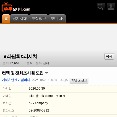
홈
공지사항
모집정보
모니Talk
★좌담회&리서치
목록
전체
46,651
오늘
0
분류
전체
컨택 및 전화조사원 모집
에이치앤케이컴퍼니
2026.06.02
조회
843
추천
0
차단 및 신고
마감일
2026.06.30
이메일
jslee@hnk-company.co.kr
회사명
h&k company
전화번호
02-2088-0312