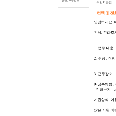
공모&이벤트
ㆍ
수당지급일
컨택 및 전
안녕하세요. h&
컨택, 전화조
1. 업무 내용
2. 수당 : 
3. 근무장소 
▶접수방법 : 이메
전화문의 : 02-
지원양식: 이름
많은 지원 바