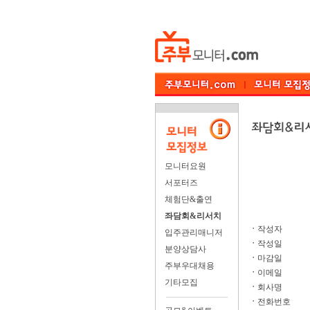
모니터요원
서포터즈
체험단&출연
좌담회&리서치
ㆍ
작성자
입주관리매니저
ㆍ
작성일
분양상담사
ㆍ
마감일
주부우대채용
ㆍ
이메일
기타모집
ㆍ
회사명
ㆍ
전화번호