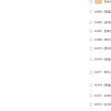
주부
[엔
61083
[코
61082
전화
61081
[케
61080
[한
61079
[엔알
61078
케이스
61077
[엔알
61076
슈퍼
61075
[신
61074