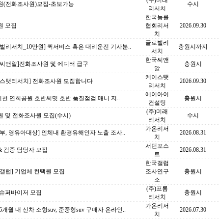
(주)미래
원(전화조사원)모집-초보가능
수시
리서치
한국능률
원 모집
협회리서
2026.09.30
치
글로벌리
벌리서치_10만원] 퀵서비스 혹은 대리운전 기사분..
충원시까지
서치
한국씨앤
국씨앤알]전화조사원 및 에디터 급구
충원시
알
케이스탯
이스탯리서치] 전화조사원 모집합니다
2026.09.30
리서치
에이아이
인천 연희공원 호반써밋 호반 품질점검 매니 저..
충원시
컨설팅
(주)미래
 및 전화조사원 모집(수시)
수시
리서치
가온리서
부, 영유아대상] 인체내 환경유해인자 노출 조사..
2026.08.31
치
서던포스
& 검증 담당자 모집
2026.08.31
트
한국갤럽
갤럽] 기업체 컨택원 모집
조사연구
충원시
소
(주)프롬
 슈퍼바이저 모집
충원시
리서치
가온리서
6개월 내 신차 소형suv, 준중형suv 구매자 온라인..
2026.07.30
치