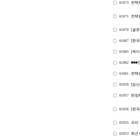
컨택
61073
컨택
61071
[글로
61070
[한
61067
[케
61065
■■■
61062
컨택원
61061
[임산
61059
펀칭
61057
[한국
61056
프리
61055
최근 
61053