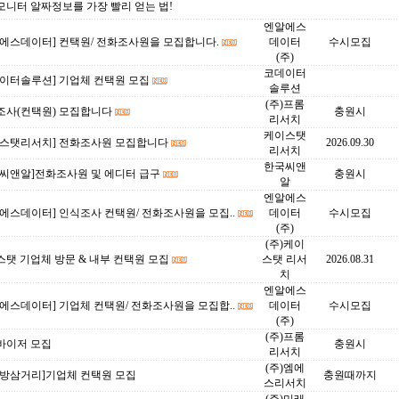
모니터 알짜정보를 가장 빨리 얻는 법!
엔알에스
알에스데이터] 컨택원/ 전화조사원을 모집합니다.
데이터
수시모집
(주)
코데이터
데이터솔루션] 기업체 컨택원 모집
솔루션
(주)프롬
조사(컨택원) 모집합니다
충원시
리서치
케이스탯
이스탯리서치] 전화조사원 모집합니다
2026.09.30
리서치
한국씨앤
국씨앤알]전화조사원 및 에디터 급구
충원시
알
엔알에스
에스데이터] 인식조사 컨택원/ 전화조사원을 모집..
데이터
수시모집
(주)
(주)케이
탯 기업체 방문 & 내부 컨택원 모집
스탯 리서
2026.08.31
치
엔알에스
에스데이터] 기업체 컨택원/ 전화조사원을 모집합..
데이터
수시모집
(주)
(주)프롬
바이저 모집
충원시
리서치
(주)엠에
대방삼거리]기업체 컨택원 모집
충원때까지
스리서치