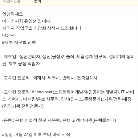
수당지급일
협의
안녕하세요.
미래리서치 유영선 입니다.
재직자 직업군별 좌담회 참석자 모집합니다.
대상자
#세부 직군별 진행
-제조업: 생산관리자, 생산(공정)기술직, 제품설계 연구직, 설비기계 정비
원, 제조 공정 작업자
-고숙련 전문직 : 회계사, 세무사, 변리사, 건축설계사
-고숙련 전문직: AI engineer(소프트웨어개발자/인공지능개발자), IT 서비
스 기획자 , 마케팅/홍보 사무직, 인사(인사,노무전문가), 기획/전략/재정
(경영기획,전략전문가)
-은행 : 은행 영업점 창구 사무원, 은행 고객상담원(은행콜센터)
#일정 : 4월 27일 이후 부터 바로 시작