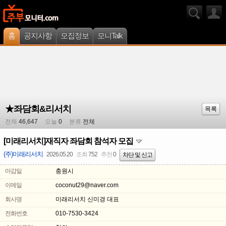
홈
공지사항
모집정보
모니Talk
★좌담회&리서치
목록
전체
46,647
오늘
0
분류
전체
[미래리서치]재직자 좌담회 참석자 모집
(주)미래리서치
2026.05.20
조회
752
추천
0
차단 및 신고
마감일
충원시
이메일
coconut29@naver.com
회사명
미래리서치 신미경 대표
전화번호
010-7530-3424