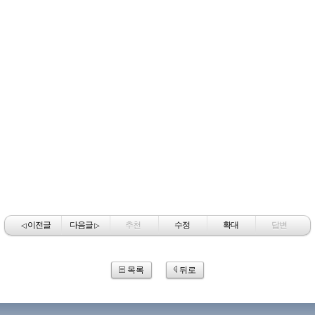
이전글
다음글
추천
수정
확대
답변
◁
▷
목록
뒤로