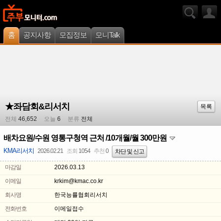
홈
공지사항
모집정보
모니Talk
★좌담회&리서치
목록
전체
46,652
오늘
6
분류
전체
배차요원/수원 영통구청역 근처 /10개월/월 300만원
KMA리서치
2026.02.21
조회
1054
추천
0
차단 및 신고
마감일
2026.03.13
이메일
krkim@kmac.co.kr
회사명
한국능률협회리서치
전화번호
이메일접수