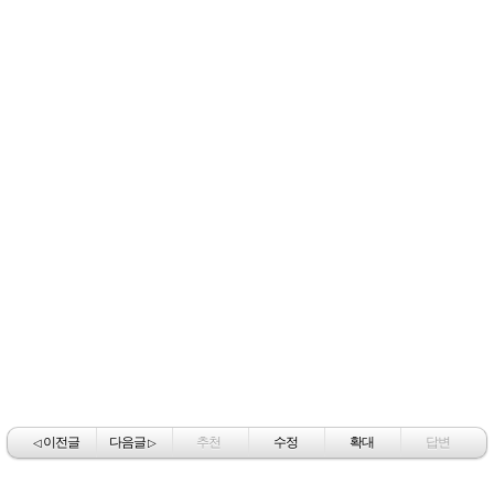
이전글
다음글
추천
수정
확대
답변
◁
▷