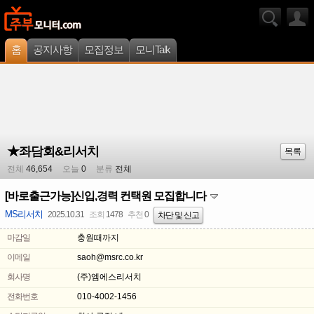
홈
공지사항
모집정보
모니Talk
★좌담회&리서치
목록
전체
46,654
오늘
0
분류
전체
[바로출근가능]신입,경력 컨택원 모집합니다
MS리서치
2025.10.31
조회
1478
추천
0
차단 및 신고
마감일
충원때까지
이메일
saoh@msrc.co.kr
회사명
(주)엠에스리서치
전화번호
010-4002-1456