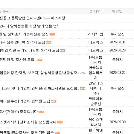
내용
회사명
마감일
모집공고 등록방법 안내 - 엔터프라이즈계정
모니터 알짜정보를 가장 빨리 얻는 법!
원 및 전화조사 가능하신분 모집
리서치 림
수시모집
가구 심층 인터뷰 참석자 모집
메트릭스
2026.08.31
)취업 청년 온라인 좌담회 참석자 모집
메트릭스
2026.08.28
(주)프롬
컨택원 및 조사원 모집_
충원시
리서치
한국능률
입원예정 환자 및 보호자] 삼성서울병원/서울성모..
협회리서
2026.08.22
치
엔알에스
에스데이터] 기업체 컨택원/ 전화조사원을 모집합..
데이터
수시모집
(주)
코데이터
데이터솔루션] 기업체 컨택원 모집
솔루션
(주)프롬
조사(컨택원) 모집합니다
충원시
리서치
케이스탯
이스탯리서치] 전화조사원 모집합니다
2026.09.30
리서치
한국씨앤
국씨앤알]전화조사원 및 에디터 급구
충원시