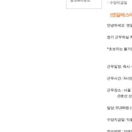
공모&이벤트
ㆍ
수당지급일
[엔알에스
안녕하세요 엔
장기 근무하실
*초보자는 불
근무일정: 즉시 
근무시간 : 9시
근무장소 : 서울
(9호선 선유
일당: 95,000원
수당지급일: 익
접수방법 : 이