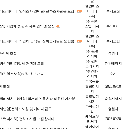
알
엔알에스
에스데이터] 인식조사 컨택원/ 전화조사원을 모집..
데이터
수시모집
(주)
(주)케이
탯 기업체 방문 & 내부 컨택원 모집
스탯 리서
2026.08.31
치
엔알에스
에스데이터] 기업체 컨택원/ 전화조사원을 모집합..
데이터
수시모집
(주)
(주)프롬
바이저 모집
충원시
리서치
(주)엠에
대방삼거리]기업체 컨택원 모집
충원때까지
스리서치
(주)미래
원(전화조사원)모집-초보가능
수시
리서치
한국능률
원 모집
협회리서
2026.09.30
치
글로벌리
벌리서치_10만원] 퀵서비스 혹은 대리운전 기사분..
충원시까지
서치
한국씨앤
국씨앤알]전화조사원 및 에디터 급구
충원시
알
케이스탯
이스탯리서치] 전화조사원 모집합니다
2026.09.30
리서치
에이아이