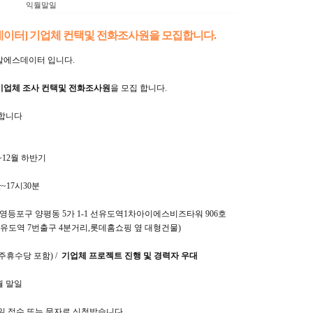
익월말일
데이터] 기업체 컨택및 전화조사원을 모집합니다.
알에스데이터
입니다.
기업체 조사 컨택및 전화조사원
을 모집 합니다.
가합니다
~12월 하반기
반~17시30분
 영등포구 양평동 5가 1-1 선유도역1차아이에스비즈타워 906호
도역 7번출구 4분거리,롯데홈쇼핑 옆 대형건물)
 (주휴수당 포함) /
기업체 프로젝트 진행 및 경력자 우대
월 말일
메일 접수 또는 문자로 신청받습니다.