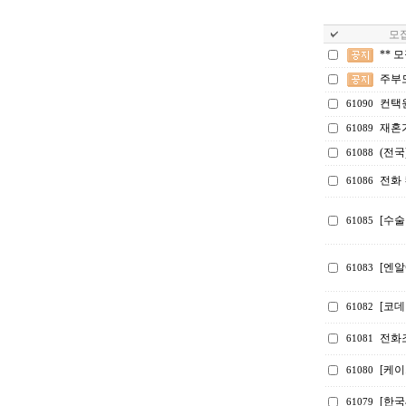
모집
** 
주부
컨택
61090
재혼
61089
(전국
61088
전화 
61086
[수술
61085
[엔알
61083
[코
61082
전화
61081
[케
61080
[한
61079