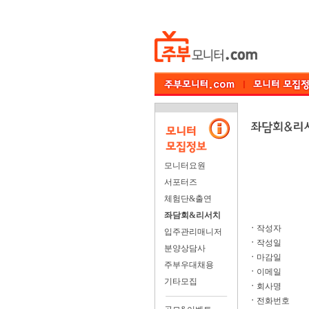
모니터요원
서포터즈
체험단&출연
좌담회&리서치
ㆍ
작성자
입주관리매니저
ㆍ
작성일
분양상담사
ㆍ
마감일
주부우대채용
ㆍ
이메일
기타모집
ㆍ
회사명
ㆍ
전화번호