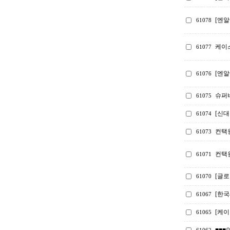
[엔알
61078
케이스
61077
[엔알
61076
슈퍼
61075
[신
61074
컨택
61073
컨택
61071
[글로
61070
[한
61067
[케
61065