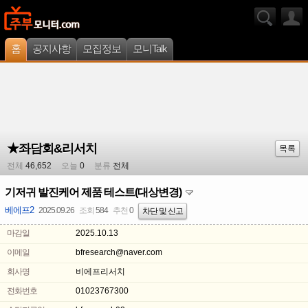
홈
공지사항
모집정보
모니Talk
★좌담회&리서치
목록
전체
46,652
오늘
0
분류
전체
기저귀 발진케어 제품 테스트(대상변경)
베에프2
2025.09.26
조회
584
추천
0
차단 및 신고
마감일
2025.10.13
이메일
bfresearch@naver.com
회사명
비에프리서치
전화번호
01023767300