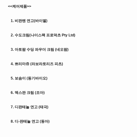
<<케어제품>>
1. 비판텐 연고(바이엘)
2. 수도크림(나이스팩 프로덕츠 Pty Ltd)
3. 아토팜 수딩 파우더 크림 (네오팜)
4. 쁘리마쥬 (라보라토리즈 피츠)
5. 보솜이 (동기바이오)
6. 덱스판 크림 (조아)
7. 디판테놀 연고 (태극)
8. 디-판테놀 연고 (동아)