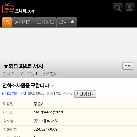
홈
공지사항
모집정보
모니Talk
★좌담회&리서치
목록
전체
46,647
오늘
1
분류
전체
전화조사원을 구합니다
(주)프롬리서치
2025.09.01
조회
1401
추천
0
차단 및 신고
마감일
충원시
이메일
designer4d@frr.kr
회사명
(주)프롬리서치
전화번호
02-6324-3009