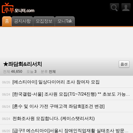
홈
공지사항
모집정보
모니Talk
★좌담회&리서치
옵션
전체
46,650
오늘
3
분류
전체
[에스티아이] 일상다이어리 조사 참여자 모집
06/26
[한국갤럽-서울] 조사원 모집(7/1~7/24진행) ** 초보도 가능합니다.
06/24
[혼수 및 이사 가전 구매고객 좌담회][조건 변경]
06/24
전화조사원 모집합니다. (케이스탯리서치)
06/24
[급구!! 에스티아이]서울시 장애인직업재활 실태조사 방문조사원 모집
06/20