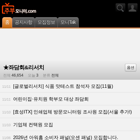
홈
공지사항
모집정보
모니Talk
★좌담회&리서치
옵션
전체
46,654
오늘
3
분류
전체
[글로벌리서치] 식품 맛테스트 참석자 모집(11월)
11/11
어린이집·유치원 학부모 대상 좌담회
11/11
[효성ITX] 인쇄업체 방문모니터링 조사원 모집(서울 추가!)
11/10
기업체 컨택원 모집
11/10
2026년 아워홈 소비자 패널(오센 패널) 모집합니다.
11/06