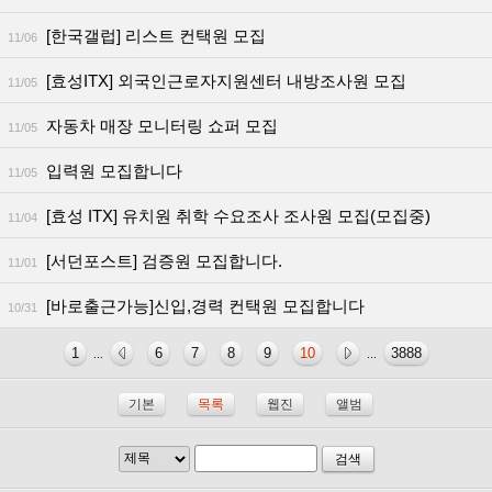
[한국갤럽] 리스트 컨택원 모집
11/06
[효성ITX] 외국인근로자지원센터 내방조사원 모집
11/05
자동차 매장 모니터링 쇼퍼 모집
11/05
입력원 모집합니다
11/05
[효성 ITX] 유치원 취학 수요조사 조사원 모집(모집중)
11/04
[서던포스트] 검증원 모집합니다.
11/01
[바로출근가능]신입,경력 컨택원 모집합니다
10/31
1
6
7
8
9
10
3888
...
...
기본
목록
웹진
앨범
검색