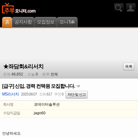
홈
공지사항
모집정보
모니Talk
★좌담회&리서치
목록
전체
46,652
오늘
0
분류
전체
[급구] 신입, 경력 컨택원 모집합니다.
MS리서치
2025.08.07
조회
617
추천
0
차단 및 신고
회사명
코데이터솔루션
수당지급일
jago60
안녕하세요.