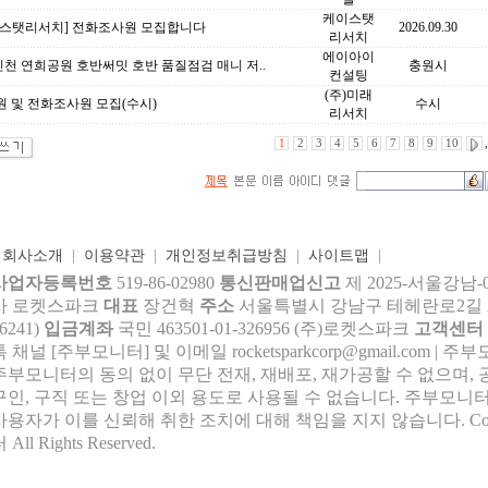
케이스탯
이스탯리서치] 전화조사원 모집합니다
2026.09.30
리서치
에이아이
인천 연희공원 호반써밋 호반 품질점검 매니 저..
충원시
컨설팅
(주)미래
 및 전화조사원 모집(수시)
수시
리서치
1
2
3
4
5
6
7
8
9
10
,
|
회사소개
|
이용약관
|
개인정보취급방침
|
사이트맵
|
사업자등록번호
519-86-02980
통신판매업신고
제 2025-서울강남-
사 로켓스파크
대표
장건혁
주소
서울특별시 강남구 테헤란로2길 27,
6241)
입금계좌
국민 463501-01-326956 (주)로켓스파크
고객센터
톡 채널 [주부모니터] 및 이메일 rocke
tsparkcorp@gmail.com
| 주
주부모니터의 동의 없이 무단 전재, 재배포, 재가공할 수 없으며, 
구인, 구직 또는 창업 이외 용도로 사용될 수 없습니다. 주부모니터
사용자가 이를 신뢰해 취한 조치에 대해 책임을 지지 않습니다.
Co
 All Rights Reserved.