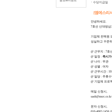
공모&이벤트
ㆍ
수당지급일
[엠에스리
안녕하세요.
7호선 신대방삼
기업체 컨택원 
성실하고 꾸준히
@ 근무지 : 7
@ 일정 :
즉시가
@ 나이 : 무관
@ 성별 : 여자
@ 근무시간 : 10
@ 일당 : 주휴수당
@ 기업체 프로젝
메일 신청시,
saoh@msrc.co.k
문자 신청시,
010-4002-1