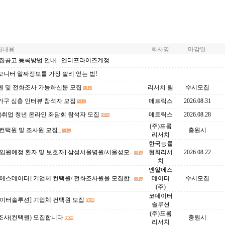
내용
회사명
마감일
모집공고 등록방법 안내 - 엔터프라이즈계정
모니터 알짜정보를 가장 빨리 얻는 법!
원 및 전화조사 가능하신분 모집
리서치 림
수시모집
가구 심층 인터뷰 참석자 모집
메트릭스
2026.08.31
)취업 청년 온라인 좌담회 참석자 모집
메트릭스
2026.08.28
(주)프롬
컨택원 및 조사원 모집_
충원시
리서치
한국능률
입원예정 환자 및 보호자] 삼성서울병원/서울성모..
협회리서
2026.08.22
치
엔알에스
에스데이터] 기업체 컨택원/ 전화조사원을 모집합..
데이터
수시모집
(주)
코데이터
데이터솔루션] 기업체 컨택원 모집
솔루션
(주)프롬
조사(컨택원) 모집합니다
충원시
리서치