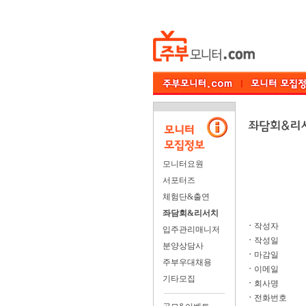
모니터요원
서포터즈
체험단&출연
좌담회&리서치
ㆍ
작성자
입주관리매니저
ㆍ
작성일
분양상담사
ㆍ
마감일
주부우대채용
ㆍ
이메일
기타모집
ㆍ
회사명
ㆍ
전화번호