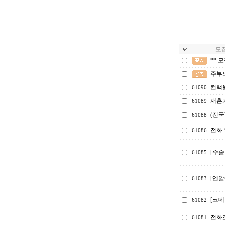
모집
** 
주부
컨택
61090
재혼
61089
(전국
61088
전화 
61086
[수술
61085
[엔알
61083
[코
61082
전화
61081