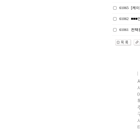
[케
61065
■■■
61062
컨택원
61061
0
터