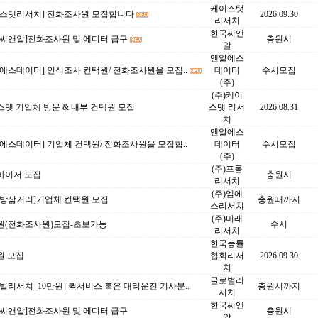
케이스탯
이스탯리서치] 전화조사원 모집합니다
2026.09.30
리서치
한국씨앤
국씨앤알]전화조사원 및 에디터 급구
충원시
알
엔알에스
에스데이터] 인식조사 컨택원/ 전화조사원을 모집..
데이터
수시모집
(주)
(주)케이
탯 기업체 방문 & 내부 컨택원 모집
스탯 리서
2026.08.31
치
엔알에스
에스데이터] 기업체 컨택원/ 전화조사원을 모집합..
데이터
수시모집
(주)
(주)프롬
바이저 모집
충원시
리서치
(주)엠에
대방삼거리]기업체 컨택원 모집
충원때까지
스리서치
(주)미래
원(전화조사원)모집-초보가능
수시
리서치
한국능률
원 모집
협회리서
2026.09.30
치
글로벌리
벌리서치_10만원] 퀵서비스 혹은 대리운전 기사분..
충원시까지
서치
한국씨앤
국씨앤알]전화조사원 및 에디터 급구
충원시
알