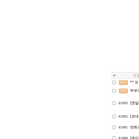
모집
** 
주부
[엔
61083
[코
61082
전화
61081
[케
61080