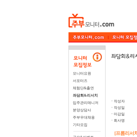
모니터요원
서포터즈
체험단&출연
좌담회&리서치
ㆍ
작성자
입주관리매니저
ㆍ
작성일
분양상담사
ㆍ
마감일
주부우대채용
ㆍ
회사명
기타모집
[프롬리서치