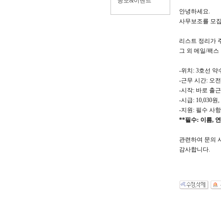
공모&이벤트
안녕하세요.
사무보조를 모집
리스트 정리가 
그 외 메일/팩스
-위치: 3호선 
-근무 시간: 오전
-시작: 바로 출
-시급: 10,030
-지원: 필수 사항
**필수: 이름, 
관련하여 문의 사항
감사합니다.