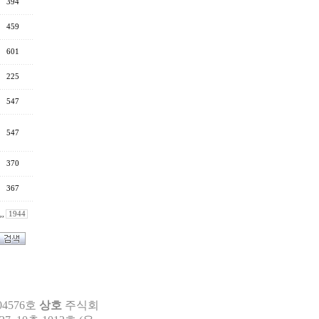
394
459
601
225
547
547
370
367
,,
1944
04576호
상호
주식회