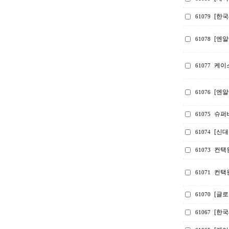
[한
61079
[엔알
61078
케이스
61077
[엔알
61076
슈퍼
61075
[신
61074
컨택
61073
컨택
61071
[글로
61070
[한
61067