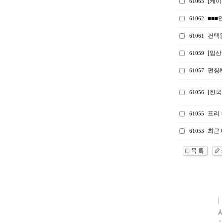
[케
61065
■■■
61062
컨택원
61061
[임산
61059
펀칭
61057
[한국
61056
프리
61055
최근 
61053