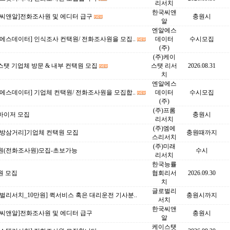
리서치
한국씨앤
국씨앤알]전화조사원 및 에디터 급구
충원시
알
엔알에스
에스데이터] 인식조사 컨택원/ 전화조사원을 모집..
데이터
수시모집
(주)
(주)케이
탯 기업체 방문 & 내부 컨택원 모집
스탯 리서
2026.08.31
치
엔알에스
에스데이터] 기업체 컨택원/ 전화조사원을 모집합..
데이터
수시모집
(주)
(주)프롬
바이저 모집
충원시
리서치
(주)엠에
대방삼거리]기업체 컨택원 모집
충원때까지
스리서치
(주)미래
원(전화조사원)모집-초보가능
수시
리서치
한국능률
원 모집
협회리서
2026.09.30
치
글로벌리
벌리서치_10만원] 퀵서비스 혹은 대리운전 기사분..
충원시까지
서치
한국씨앤
국씨앤알]전화조사원 및 에디터 급구
충원시
알
케이스탯