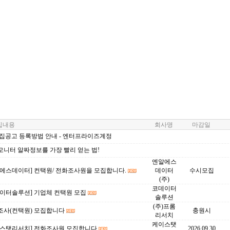
내용
회사명
마감일
모집공고 등록방법 안내 - 엔터프라이즈계정
모니터 알짜정보를 가장 빨리 얻는 법!
엔알에스
알에스데이터] 컨택원/ 전화조사원을 모집합니다.
데이터
수시모집
(주)
코데이터
데이터솔루션] 기업체 컨택원 모집
솔루션
(주)프롬
조사(컨택원) 모집합니다
충원시
리서치
케이스탯
이스탯리서치] 전화조사원 모집합니다
2026.09.30