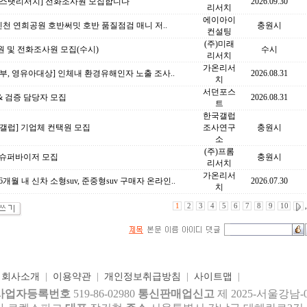
이스탯리서치] 전화조사원 모집합니다
2026.09.30
리서치
에이아이
인천 연희공원 호반써밋 호반 품질점검 매니 저..
충원시
컨설팅
(주)미래
 및 전화조사원 모집(수시)
수시
리서치
가온리서
부, 영유아대상] 인체내 환경유해인자 노출 조사..
2026.08.31
치
서던포스
& 검증 담당자 모집
2026.08.31
트
한국갤럽
갤럽] 기업체 컨택원 모집
조사연구
충원시
소
(주)프롬
 슈퍼바이저 모집
충원시
리서치
가온리서
6개월 내 신차 소형suv, 준중형suv 구매자 온라인..
2026.07.30
치
1
2
3
4
5
6
7
8
9
10
,
|
회사소개
|
이용약관
|
개인정보취급방침
|
사이트맵
|
사업자등록번호
519-86-02980
통신판매업신고
제 2025-서울강남-