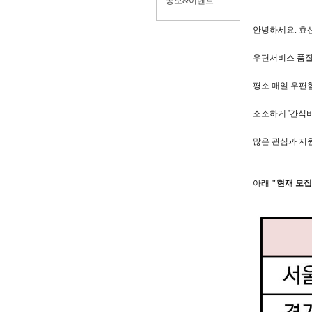
공모&이벤트
안녕하세요. 효
우편서비스 품질
평소 매일 우편
소소하게 '간식비
많은 관심과 지
아래
"현재 모집