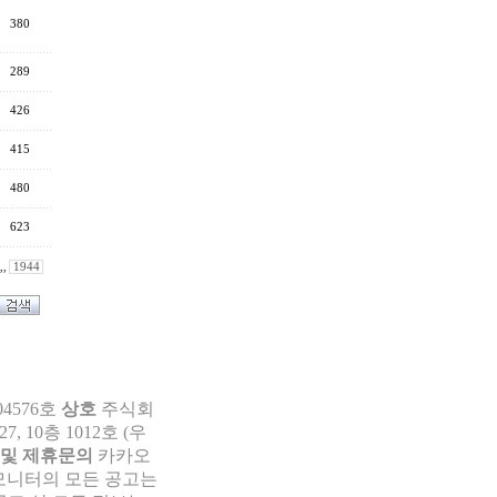
380
289
426
415
480
623
,,
1944
04576호
상호
주식회
 10층 1012호 (우
 및 제휴문의
카카오
부모니터의 모든 공고는