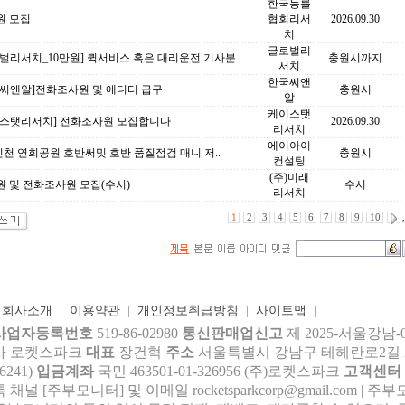
한국능률
원 모집
협회리서
2026.09.30
치
글로벌리
벌리서치_10만원] 퀵서비스 혹은 대리운전 기사분..
충원시까지
서치
한국씨앤
국씨앤알]전화조사원 및 에디터 급구
충원시
알
케이스탯
이스탯리서치] 전화조사원 모집합니다
2026.09.30
리서치
에이아이
인천 연희공원 호반써밋 호반 품질점검 매니 저..
충원시
컨설팅
(주)미래
 및 전화조사원 모집(수시)
수시
리서치
1
2
3
4
5
6
7
8
9
10
,
|
회사소개
|
이용약관
|
개인정보취급방침
|
사이트맵
|
사업자등록번호
519-86-02980
통신판매업신고
제 2025-서울강남-
사 로켓스파크
대표
장건혁
주소
서울특별시 강남구 테헤란로2길 27,
6241)
입금계좌
국민 463501-01-326956 (주)로켓스파크
고객센터
톡 채널 [주부모니터] 및 이메일 rocke
tsparkcorp@gmail.com
| 주