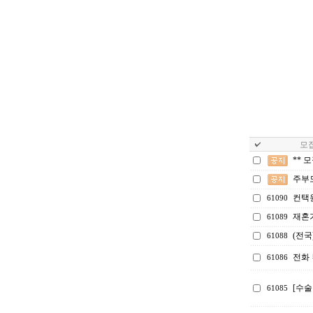
모집
** 
주부
컨택
61090
재혼
61089
(전국
61088
전화 
61086
[수술
61085