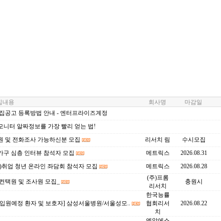
내용
회사명
마감일
모집공고 등록방법 안내 - 엔터프라이즈계정
모니터 알짜정보를 가장 빨리 얻는 법!
원 및 전화조사 가능하신분 모집
리서치 림
수시모집
가구 심층 인터뷰 참석자 모집
메트릭스
2026.08.31
)취업 청년 온라인 좌담회 참석자 모집
메트릭스
2026.08.28
(주)프롬
컨택원 및 조사원 모집_
충원시
리서치
한국능률
입원예정 환자 및 보호자] 삼성서울병원/서울성모..
협회리서
2026.08.22
치
엔알에스