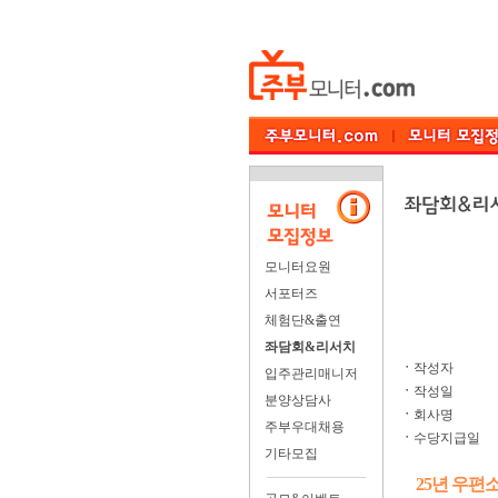
모니터요원
서포터즈
체험단&출연
좌담회&리서치
ㆍ
작성자
입주관리매니저
ㆍ
작성일
분양상담사
ㆍ
회사명
주부우대채용
ㆍ
수당지급일
기타모집
25년 우편