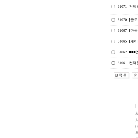
컨택
61071
[글로
61070
[한
61067
[케
61065
■■■
61062
컨택원
61061
0