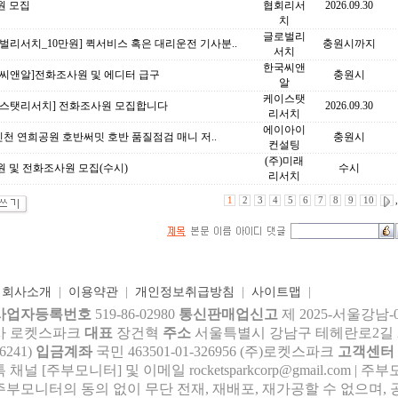
원 모집
협회리서
2026.09.30
치
글로벌리
벌리서치_10만원] 퀵서비스 혹은 대리운전 기사분..
충원시까지
서치
한국씨앤
국씨앤알]전화조사원 및 에디터 급구
충원시
알
케이스탯
이스탯리서치] 전화조사원 모집합니다
2026.09.30
리서치
에이아이
인천 연희공원 호반써밋 호반 품질점검 매니 저..
충원시
컨설팅
(주)미래
 및 전화조사원 모집(수시)
수시
리서치
1
2
3
4
5
6
7
8
9
10
,
|
회사소개
|
이용약관
|
개인정보취급방침
|
사이트맵
|
사업자등록번호
519-86-02980
통신판매업신고
제 2025-서울강남-
사 로켓스파크
대표
장건혁
주소
서울특별시 강남구 테헤란로2길 27,
6241)
입금계좌
국민 463501-01-326956 (주)로켓스파크
고객센터
톡 채널 [주부모니터] 및 이메일 rocke
tsparkcorp@gmail.com
| 주
주부모니터의 동의 없이 무단 전재, 재배포, 재가공할 수 없으며, 