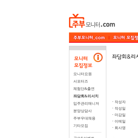
모니터요원
서포터즈
체험단&출연
좌담회&리서치
ㆍ
작성자
입주관리매니저
ㆍ
작성일
분양상담사
ㆍ
마감일
주부우대채용
ㆍ
이메일
기타모집
ㆍ
회사명