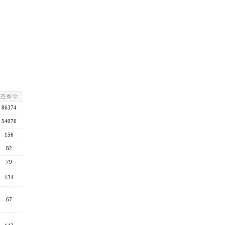
조회수
86374
54076
156
82
79
134
67