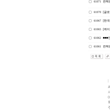
컨택
61071
[글로
61070
[한
61067
[케
61065
■■■
61062
컨택원
61061
0