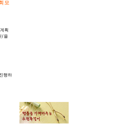
회 모
 계획
)'을
 진행하