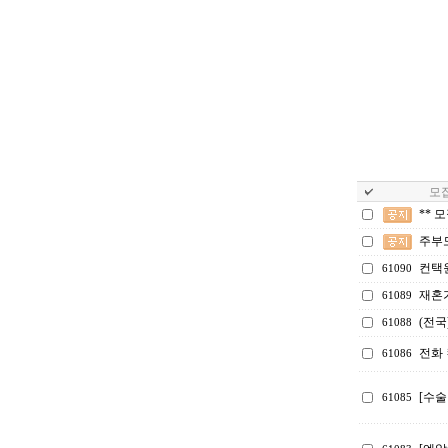
모집
** 
주부
컨택
61090
재혼
61089
(전국
61088
전화 
61086
[수술
61085