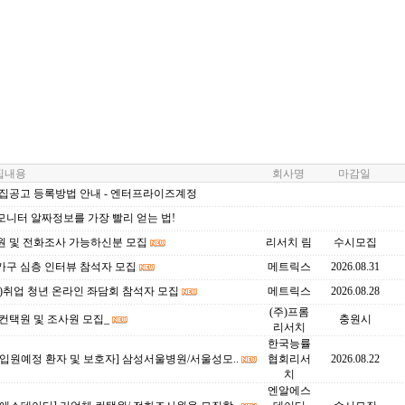
내용
회사명
마감일
모집공고 등록방법 안내 - 엔터프라이즈계정
모니터 알짜정보를 가장 빨리 얻는 법!
원 및 전화조사 가능하신분 모집
리서치 림
수시모집
가구 심층 인터뷰 참석자 모집
메트릭스
2026.08.31
)취업 청년 온라인 좌담회 참석자 모집
메트릭스
2026.08.28
(주)프롬
컨택원 및 조사원 모집_
충원시
리서치
한국능률
입원예정 환자 및 보호자] 삼성서울병원/서울성모..
협회리서
2026.08.22
치
엔알에스