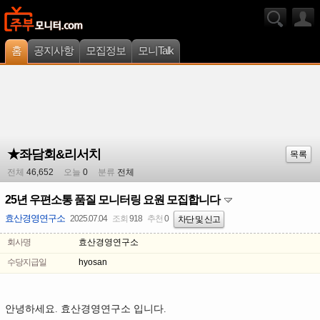
홈
공지사항
모집정보
모니Talk
★좌담회&리서치
목록
전체
46,652
오늘
0
분류
전체
25년 우편소통 품질 모니터링 요원 모집합니다
효산경영연구소
2025.07.04
조회
918
추천
0
차단 및 신고
회사명
효산경영연구소
수당지급일
hyosan
안녕하세요. 효산경영연구소 입니다.