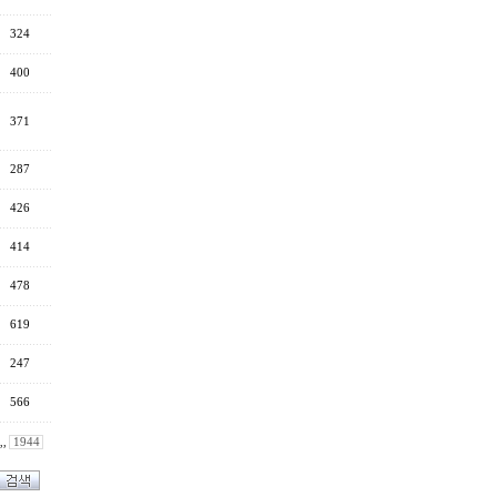
324
400
371
287
426
414
478
619
247
566
,,
1944