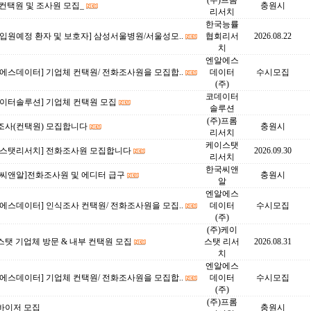
(주)프롬
컨택원 및 조사원 모집_
충원시
리서치
한국능률
입원예정 환자 및 보호자] 삼성서울병원/서울성모..
협회리서
2026.08.22
치
엔알에스
에스데이터] 기업체 컨택원/ 전화조사원을 모집합..
데이터
수시모집
(주)
코데이터
데이터솔루션] 기업체 컨택원 모집
솔루션
(주)프롬
조사(컨택원) 모집합니다
충원시
리서치
케이스탯
이스탯리서치] 전화조사원 모집합니다
2026.09.30
리서치
한국씨앤
국씨앤알]전화조사원 및 에디터 급구
충원시
알
엔알에스
에스데이터] 인식조사 컨택원/ 전화조사원을 모집..
데이터
수시모집
(주)
(주)케이
탯 기업체 방문 & 내부 컨택원 모집
스탯 리서
2026.08.31
치
엔알에스
에스데이터] 기업체 컨택원/ 전화조사원을 모집합..
데이터
수시모집
(주)
(주)프롬
바이저 모집
충원시