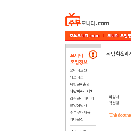
모니터요원
서포터즈
체험단&출연
좌담회&리서치
ㆍ
작성자
입주관리매니저
ㆍ
작성일
분양상담사
주부우대채용
This documen
기타모집