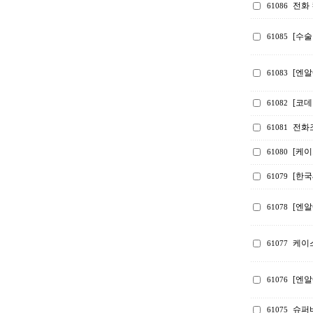
전화 
61086
[수술
61085
[엔알
61083
[코
61082
전화
61081
[케
61080
[한
61079
[엔알
61078
케이스
61077
[엔알
61076
슈퍼
61075