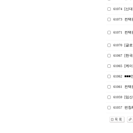
[신
61074
컨택
61073
컨택
61071
[글로
61070
[한
61067
[케
61065
■■■
61062
컨택원
61061
[임산
61059
펀칭
61057