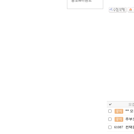
공모&이벤트
모집
** 
주부
컨택
61087