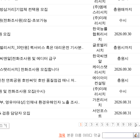
리서치
(주)엠에
대방삼거리]기업체 컨택원 모집
충원때까지
스리서치
(주)미래
원(전화조사원)모집-초보가능
수시
리서치
한국능률
원 모집
협회리서
2026.09.30
치
글로벌리
벌리서치_10만원] 퀵서비스 혹은 대리운전 기사분..
충원시까지
서치
한국씨앤
국씨앤알]전화조사원 및 에디터 급구
충원시
알
케이스탯
이스탯리서치] 전화조사원 모집합니다
2026.09.30
리서치
에이아이
인천 연희공원 호반써밋 호반 품질점검 매니 저..
충원시
컨설팅
(주)미래
 및 전화조사원 모집(수시)
수시
리서치
가온리서
부, 영유아대상] 인체내 환경유해인자 노출 조사..
2026.08.31
치
서던포스
& 검증 담당자 모집
2026.08.31
트
1
2
3
4
5
6
7
8
9
10
,