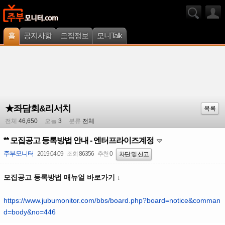
홈
공지사항
모집정보
모니Talk
★좌담회&리서치
목록
전체
46,650
오늘
3
분류
전체
** 모집공고 등록방법 안내 - 엔터프라이즈계정
주부모니터
2019.04.09
조회
86356
추천
0
차단 및 신고
모집공고 등록방법 매뉴얼 바로가기 ↓
https://www.jubumonitor.com/bbs/board.php?board=notice&comman
d=body&no=446