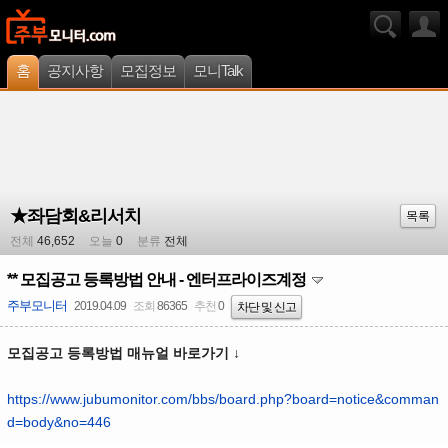
홈
공지사항
모집정보
모니Talk
★좌담회&리서치
목록
전체
46,652
오늘
0
분류
전체
** 모집공고 등록방법 안내 - 엔터프라이즈계정
주부모니터
2019.04.09
조회
86365
추천
0
차단 및 신고
모집공고 등록방법 매뉴얼 바로가기 ↓
https://www.jubumonitor.com/bbs/board.php?board=notice&comman
d=body&no=446