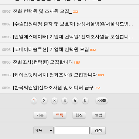
전화 컨택원 및 조사원 모집_
08/07
[수술입원예정 환자 및 보호자] 삼성서울병원/서울성모병원/서울아산병원
08/07
[엔알에스데이터] 기업체 컨택원/ 전화조사원을 모집합니다.
08/06
[코데이터솔루션] 기업체 컨택원 모집
08/05
전화조사(컨택원) 모집합니다
08/05
[케이스탯리서치] 전화조사원 모집합니다
08/05
[한국씨앤알]전화조사원 및 에디터 급구
08/04
1
2
3
4
5
3888
...
기본
목록
웹진
앨범
검색