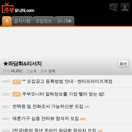
홈
공지사항
모집정보
모니Talk
★좌담회&리서치
옵션
전체
46,652
오늘
6
분류
전체
** 모집공고 등록방법 안내 - 엔터프라이즈계정
04/09
주부모니터 알짜정보를 가장 빨리 얻는 법!
10/02
컨택원 및 전화조사 가능하신분 모집
08/07
재혼가구 심층 인터뷰 참석자 모집
08/07
(전국)취업 청년 온라인 좌담회 참석자 모집
08/07