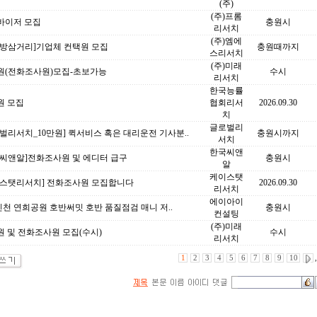
(주)
(주)프롬
바이저 모집
충원시
리서치
(주)엠에
대방삼거리]기업체 컨택원 모집
충원때까지
스리서치
(주)미래
원(전화조사원)모집-초보가능
수시
리서치
한국능률
원 모집
협회리서
2026.09.30
치
글로벌리
벌리서치_10만원] 퀵서비스 혹은 대리운전 기사분..
충원시까지
서치
한국씨앤
국씨앤알]전화조사원 및 에디터 급구
충원시
알
케이스탯
이스탯리서치] 전화조사원 모집합니다
2026.09.30
리서치
에이아이
인천 연희공원 호반써밋 호반 품질점검 매니 저..
충원시
컨설팅
(주)미래
 및 전화조사원 모집(수시)
수시
리서치
1
2
3
4
5
6
7
8
9
10
,