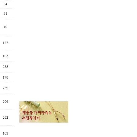
64
81
49
127
163
238
178
239
206
262
169