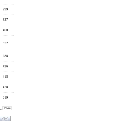
299
327
400
372
288
426
415
478
619
,,
1944