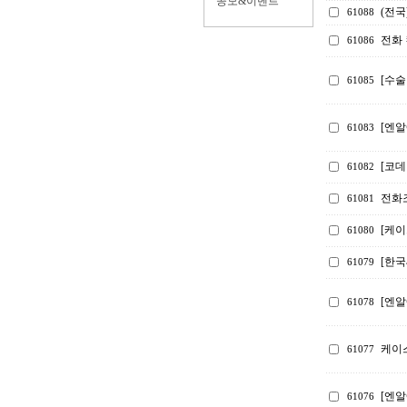
공모&이벤트
(전국
61088
전화 
61086
[수술
61085
[엔알
61083
[코
61082
전화
61081
[케
61080
[한
61079
[엔알
61078
케이스
61077
[엔알
61076