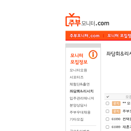
모니터요원
서포터즈
체험단&출연
좌담회&리서치
모집
입주관리매니저
** 
분양상담사
주부
주부우대채용
컨택
기타모집
61090
재혼
61089