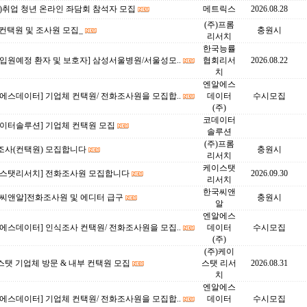
)취업 청년 온라인 좌담회 참석자 모집
메트릭스
2026.08.28
(주)프롬
컨택원 및 조사원 모집_
충원시
리서치
한국능률
입원예정 환자 및 보호자] 삼성서울병원/서울성모..
협회리서
2026.08.22
치
엔알에스
에스데이터] 기업체 컨택원/ 전화조사원을 모집합..
데이터
수시모집
(주)
코데이터
데이터솔루션] 기업체 컨택원 모집
솔루션
(주)프롬
조사(컨택원) 모집합니다
충원시
리서치
케이스탯
이스탯리서치] 전화조사원 모집합니다
2026.09.30
리서치
한국씨앤
국씨앤알]전화조사원 및 에디터 급구
충원시
알
엔알에스
에스데이터] 인식조사 컨택원/ 전화조사원을 모집..
데이터
수시모집
(주)
(주)케이
탯 기업체 방문 & 내부 컨택원 모집
스탯 리서
2026.08.31
치
엔알에스
에스데이터] 기업체 컨택원/ 전화조사원을 모집합..
데이터
수시모집