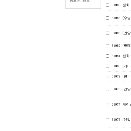
공모&이벤트
전화 
61086
[수술
61085
[엔알
61083
[코
61082
전화
61081
[케
61080
[한
61079
[엔알
61078
케이스
61077
[엔알
61076