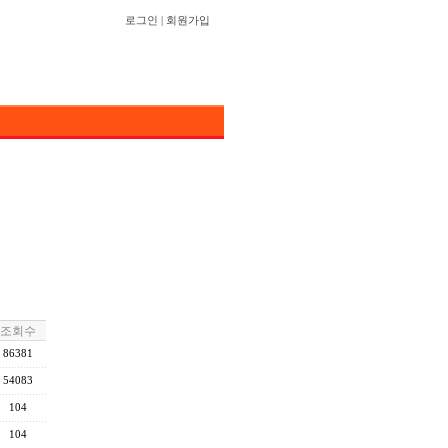
로그인
|
회원가입
조회수
86381
54083
104
104