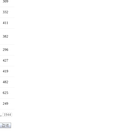
309
332
411
382
296
427
419
482
625
249
,,
1944