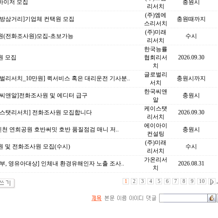
바이저 모집
충원시
리서치
(주)엠에
대방삼거리]기업체 컨택원 모집
충원때까지
스리서치
(주)미래
원(전화조사원)모집-초보가능
수시
리서치
한국능률
원 모집
협회리서
2026.09.30
치
글로벌리
벌리서치_10만원] 퀵서비스 혹은 대리운전 기사분..
충원시까지
서치
한국씨앤
국씨앤알]전화조사원 및 에디터 급구
충원시
알
케이스탯
이스탯리서치] 전화조사원 모집합니다
2026.09.30
리서치
에이아이
인천 연희공원 호반써밋 호반 품질점검 매니 저..
충원시
컨설팅
(주)미래
 및 전화조사원 모집(수시)
수시
리서치
가온리서
부, 영유아대상] 인체내 환경유해인자 노출 조사..
2026.08.31
치
1
2
3
4
5
6
7
8
9
10
,