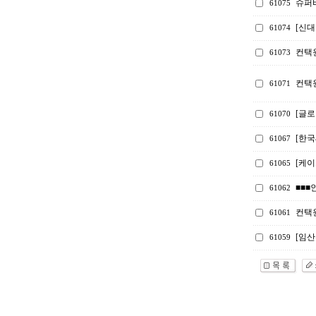
슈퍼
61075
[신
61074
컨택
61073
컨택
61071
[글로
61070
[한
61067
[케
61065
■■■
61062
컨택원
61061
[임산
61059