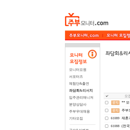
모니터요원
서포터즈
체험단&출연
좌담회&리서치
모집
입주관리매니저
** 
분양상담사
주부
주부우대채용
재혼
기타모집
61089
(전국
61088