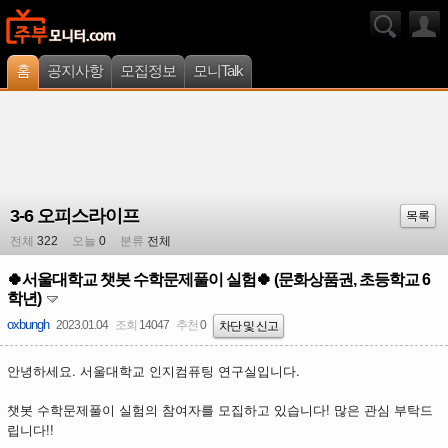
홈
공지사항
모집정보
모니Talk
3-6 오피스라이프
목록
전체
322
오늘
0
분류
전체
🍀서울대학교 챗봇 수학문제풀이 실험🍀 (문화상품권, 초등학교 6
학년)
oxbungh
2023.01.04
조회
14047
추천
0
차단 및 신고
안녕하세요. 서울대학교 인지컴퓨팅 연구실입니다.
챗봇 수학문제풀이 실험의 참여자를 모집하고 있습니다! 많은 관심 부탁드
립니다!!