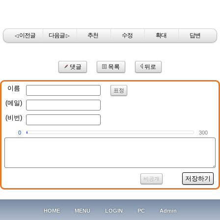
이전글
다음글
추천
수정
확대
답변
◁
▷
댓글
목록
뒤로
이름
표정
(메일)
(비번)
0
300
저장하기
비공개
HOME
MENU
LOGIN
PC
Admin