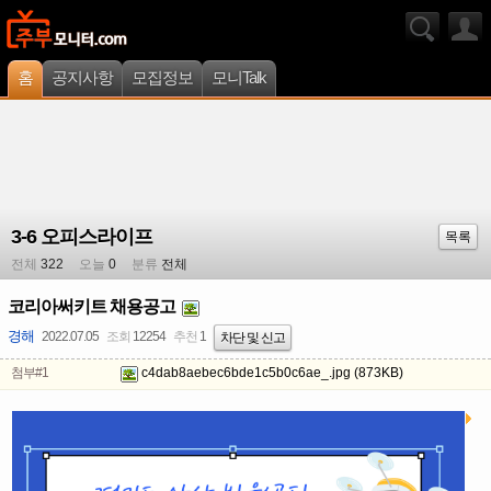
홈
공지사항
모집정보
모니Talk
3-6 오피스라이프
목록
전체
322
오늘
0
분류
전체
코리아써키트 채용공고
경해
2022.07.05
조회
12254
추천
1
차단 및 신고
첨부#1
c4dab8aebec6bde1c5b0c6ae_.jpg
(873KB)