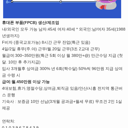
휴대폰 부품(FPCB) 생산/제조업
내/외국인 모두 가능 남자:45세 여자:40세 * 외국인:남/여자 35세(1988
년생까지)
F비자 (중국교포가능) 8시간 근무 잔업(특근 있음)
4일/2일 휴무(주.야) 근무/월.20일 근무(3조 2교대 근무)
월급여:300~350만원(특근 5회 이상 월 380만+@) 만근수당 지급 (첫
달. 10만 후 추가지급)
입사 3개월후 상여금 300% 년 6회(짝수달) 50%씩 96만원 지급 상여
금 수령 시
급여:월.450만원 이상 가능
4대보험,휴가,명절수당,상여금,퇴직금 있음/안산/시흥 전지역 통근버
스 운행
기숙사 : 보증금 10만 선납(3개월 공과금+월세 무료) 무조건 2인 1실
제공
연락처:
0.1.0.3.9.6.7.8.4.3.9.