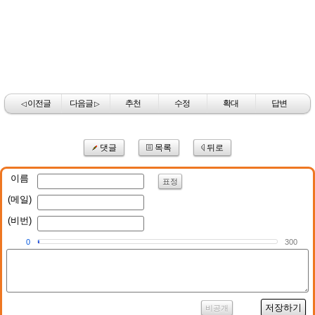
이전글
다음글
추천
수정
확대
답변
◁
▷
댓글
목록
뒤로
이름
표정
(메일)
(비번)
0
300
저장하기
비공개