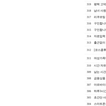
평택 고덕
319
남녀 사원
318
리쿠르팅
317
구인합니
316
구인합니
315
자료입력
314
출근없이 
313
[코스콤후
312
여성가족부
311
시간 자유
310
남는 시간
309
금융상품 
308
아르바이트
307
하루3시
306
초간단 
305
스마트폰
304