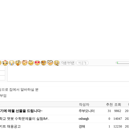
0
팅으로 집에서 알바하실 분
 부업
목
작성자
추천
조회
기에 매월 선물을 드립니다~
주부모니터
31
9862
20
학교 챗봇 수학문제풀이 실험&#..
oxbungh
0
14047
20
키트 채용공고
경해
1
12230
20