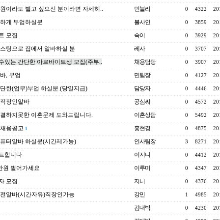
만원이라도 벌고 싶으신 분이라면 자세히..
민블리
0
4322
20
편하게 부업하실분
불사인
0
3859
20
트 모집
숙이
0
3929
20
스팅으로 집에서 알바하실 분
레사
0
3707
20
있는 간단한 아르바이트생 모집(주부..
채용담당
0
3907
20
바, 부업
민팀장
0
4127
20
단한(업무)부업 하실분.(당일지급)
담당자
0
4446
20
 직장인알바
공심씨
0
4572
20
해결하지못한 이혼문제 도와드립니다.
이혼상담
0
5492
20
 채용공고
홍현경
0
4875
20
1
컴퓨터알바 하실분(시간제가능)
인사팀장
3
8271
20
트합니다
이지니
0
4412
20
0만원 벌어가세요
이루미
0
4347
20
자 모집
지니
0
4376
20
오전알바(시간자유)직장인가능
강민
1
4985
20
김대박
0
4230
20