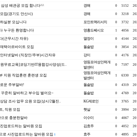
 삼성 배관공 모집 합니다^^
경해
0
5152
20
모집(경기도 안산시)
경해
0
3218
20
 하실분 모십니다
포인트맥리서치
0
3732
20
다 누구든 환영합니다
영흥도쎄시오
1
4056
20
다(근무시간 자유)
열정이
0
4144
20
 재택아르바이트 모집
돌솥밥
0
3854
20
인터넷알바 (직장인/주부)시간자유
강미
0
4176
20
영등포여성인력개
원무료교육]코딩기반IT융합강사양성(드..
0
7197
20
발센터
영등포여성인력개
 지원 직업훈련 훈련생 모집
1
6330
20
발센터
로운 주부알바!
돌솥밥
0
4319
20
 꾸준히 알바하고 부수입 벌어요~
돌솥밥
0
4769
20
상담 조사 업무 요원 모집(상시/2월진..
KG제로인
0
3765
20
, 직원 모집
햇살
0
3994
20
간으로 충분한알바
이수미
0
4067
20
사진업로드하는 알바원 모집
김효주
0
4052
20
으로 사진업로드하는 알바원 모집
효주
0
4895
20
1