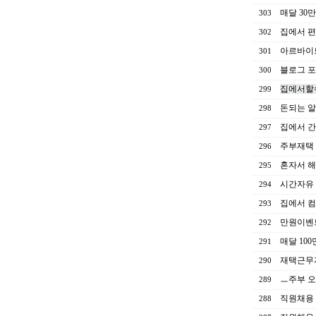
매달 30
303
집에서 
302
아르바이
301
블로그 포
300
집에서할수
299
돈되는 알
298
집에서 간
297
주부재택
296
혼자서 
295
시간자유
294
집에서 
293
만원이벤
292
매달 10
291
재택근무
290
ㅡ주부 
289
직원채용
288