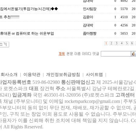
김대박
0
4092
20
 집에서돈벌기(투잡가능/시간제)◆◆
인사팀장
0
5570
20
추천!!!!!!!
김윤아
1
4510
20
김대박
0
4256
20
휴대폰 or 컴퓨터로 하는 쉬운부업
줌마짱짱
0
5053
20
1
2
3
4
5
6
|
회사소개
|
이용약관
|
개인정보취급방침
|
사이트맵
|
사업자등록번호
519-86-02980
통신판매업신고
제 2025-서울강남-
사 로켓스파크
대표
장건혁
주소
서울특별시 강남구 테헤란로2길 27,
6241)
입금계좌
국민 463501-01-326956 (주)로켓스파크
고객센터
톡 채널 [주부모니터] 및 이메일 rocke
tsparkcorp@gmail.com
| 주
주부모니터의 동의 없이 무단 전재, 재배포, 재가공할 수 없으며, 
구인, 구직 또는 창업 이외 용도로 사용될 수 없습니다. 주부모니터
사용자가 이를 신뢰해 취한 조치에 대해 책임을 지지 않습니다.
Co
 All Rights Reserved.