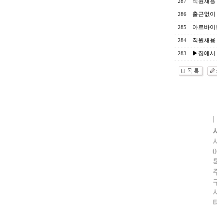
직원채용
287
출근없이
286
아르바이트 
285
직원채용
284
▶집에서 
283
0
터