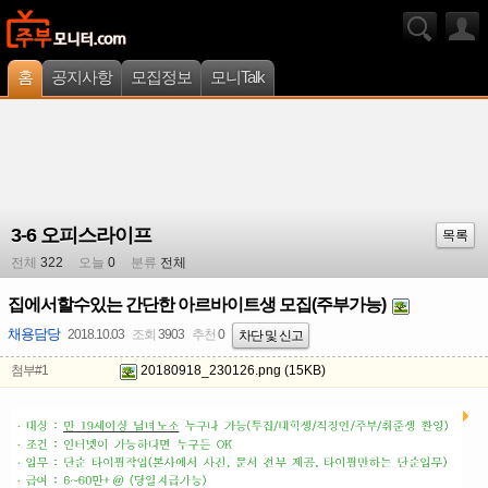
홈
공지사항
모집정보
모니Talk
3-6 오피스라이프
목록
전체
322
오늘
0
분류
전체
집에서할수있는 간단한 아르바이트생 모집(주부가능)
채용담당
2018.10.03
조회
3903
추천
0
차단 및 신고
첨부#1
20180918_230126.png
(15KB)