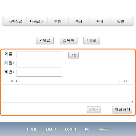
이전글
다음글
추천
수정
확대
답변
◁
▷
댓글
목록
뒤로
이름
표정
(메일)
(비번)
0
300
저장하기
비공개
HOME
MENU
LOGIN
PC
Admin