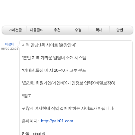
이전글
다음글
추천
수정
확대
답변
◁
▷
이순미
지역 만남 1위 사이트 [출장안마]
06/29 23:25
*본인 지역 가까운 일탈녀 소개 시스템
*여대생,돌싱,미 시 20~40대 고루 분포
*초간편 회원가입(가입비X 개인정보 입력X 비밀보장O)
#참고
귀찮게 여자한테 작업 걸어야 하는 사이트가 아닙니다.
홈페이지::
http://pair01.com
카톡 :: single6