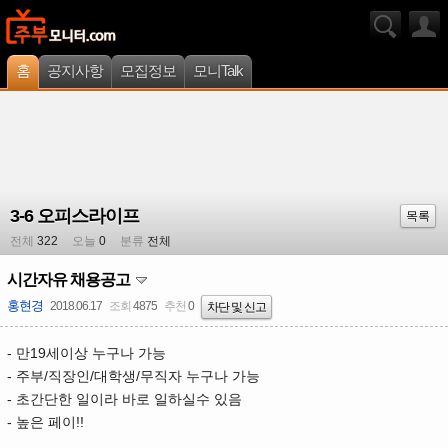
홈
공지사항
모집정보
모니Talk
3-6 오피스라이프
목록
전체
322
오늘
0
분류
전체
시간자유 채용공고
홍현경
2018.06.17
조회
4875
추천
0
차단 및 신고
- 만19세이상 누구나 가능
- 주부/직장인/대학생/무직자 누구나 가능
- 초간단한 일이라 바로 일하실수 있음
- 높은 페이!!