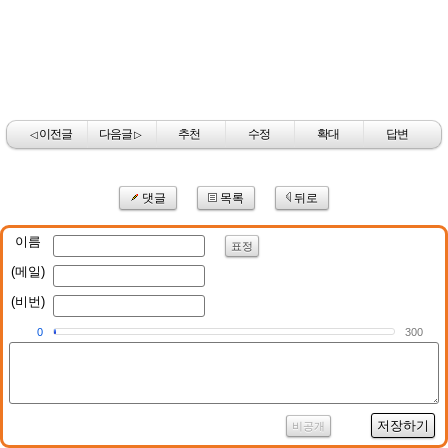
이전글
다음글
추천
수정
확대
답변
◁
▷
댓글
목록
뒤로
이름
표정
(메일)
(비번)
0
300
저장하기
비공개