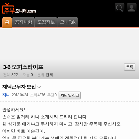
홈
공지사항
모집정보
모니Talk
3-6 오피스라이프
목록
전체
322
오늘
0
분류
전체
재택근무자 모집
지니
2018.04.24
조회
4376
추천
0
차단 및 신고
안녕하세요!
손쉬운 일거리 하나 소개시켜 드리려 합니다.
웬 싱거운 얘기냐고 무시하지 마시고, 잠시만 주목해 주십시오.
어쩌면 바로 이순간이,
일이 꼭 필요한 분에게는 생애의 전환점이 될 지도 모릅니다!