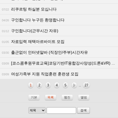
리쿠르팅 하실분 모십니다
07/22
구인합니다 누구든 환영합니다
04/26
구인합니다(근무시간 자유)
01/12
자료입력 재택아르바이트 모집
01/05
출근없이 인터넷알바 (직장인/주부)시간자유
03/30
[코스콤후원무료교육]코딩기반IT융합강사양성(드론&VR) 훈련생 모집
03/09
여성가족부 지원 직업훈련 훈련생 모집
03/09
1
2
3
4
5
27
...
기본
목록
웹진
앨범
검색