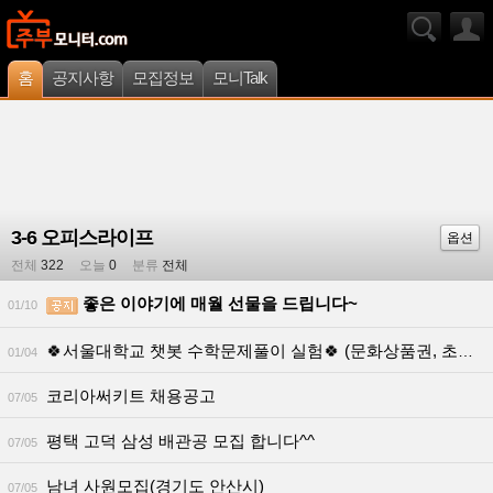
홈
공지사항
모집정보
모니Talk
3-6 오피스라이프
옵션
전체
322
오늘
0
분류
전체
좋은 이야기에 매월 선물을 드립니다~
01/10
🍀서울대학교 챗봇 수학문제풀이 실험🍀 (문화상품권, 초등학교 6학년)
01/04
코리아써키트 채용공고
07/05
평택 고덕 삼성 배관공 모집 합니다^^
07/05
남녀 사원모집(경기도 안산시)
07/05