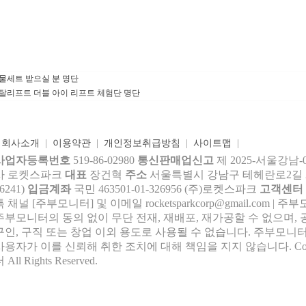
물세트 받으실 분 명단
탈리프트 더블 아이 리프트 체험단 명단
|
회사소개
|
이용약관
|
개인정보취급방침
|
사이트맵
|
사업자등록번호
519-86-02980
통신판매업신고
제 2025-서울강남-
사 로켓스파크
대표
장건혁
주소
서울특별시 강남구 테헤란로2길 27,
6241)
입금계좌
국민 463501-01-326956 (주)로켓스파크
고객센터
톡 채널 [주부모니터] 및 이메일 rocke
tsparkcorp@gmail.com
| 주
주부모니터의 동의 없이 무단 전재, 재배포, 재가공할 수 없으며, 
구인, 구직 또는 창업 이외 용도로 사용될 수 없습니다. 주부모니터
사용자가 이를 신뢰해 취한 조치에 대해 책임을 지지 않습니다.
Co
 All Rights Reserved.