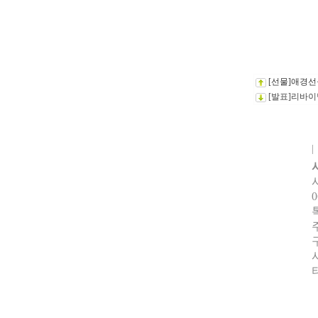
[선물]애경선
[발표]리바이
0
터