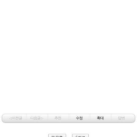
이전글
다음글
추천
수정
확대
답변
◁
▷