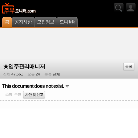
홈
공지사항
모집정보
모니Talk
★입주관리매니저
목록
전체
47,661
오늘
24
분류
전체
This document does not exist.
조회
추천
차단 및 신고