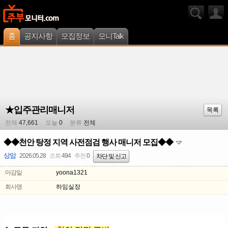
홈
공지사항
모집정보
모니Talk
★입주관리매니저
목록
전체
47,661
오늘
0
분류
전체
◆◆천안 탕정 지역 사전점검 행사 매니저 모집◆◆
상암
2026.05.28
조회
494
추천
0
차단 및 신고
마감일
yoona1321
회사명
하임실장