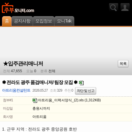
홈
공지사항
모집정보
모니Talk
★입주관리매니저
목록
전체
47,655
오늘
0
분류
전체
❃ 전라도 광주 품검매니저/ 팀장 모집 ❃
아트리움컨설턴트
2026.05.27
조회
329
추천
0
차단 및 신고
첨부#1
아트리움_이력서양식_(2).xls
(1,312KB)
마감일
충원시까지
회사명
아트리움
1. 근무 지역 : 전라도 광주 중앙공원 호반