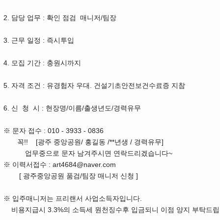
2. 담당 업무 : 확인 점검 매니저/팀장
3. 근무 일정 : 즉시투입
4. 모집 기간 : 충원시까지
5. 자격 조건 : 유경험자 우대. 건설기초안전보건수료증 지참
6. 신 청 시 : 현장명/이름/출생년도/경력유무
※ 문자 접수
: 010
- 3933 - 0836
꼭!! [광주 중앙공원/ 홍길동 /**년생 / 경력유무]
업무중으로 문자 남겨주시면 연락드리겠습니다~
※ 이력서접수 : art4684@naver.com
[ 광주중앙공원 품검/팀장 매니저 신청 ]
※
입주매니저는 프리랜서 사업소득자입니다.
비용지급시 3.3%의 소득세 원천징수후 입금되니 이점 양지 부탁드립