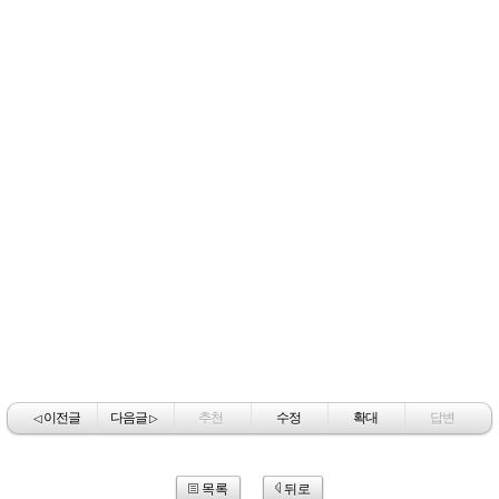
이전글
다음글
추천
수정
확대
답변
◁
▷
목록
뒤로