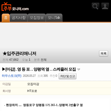
홈
공지사항
모집정보
모니Talk
★입주관리매니저
목록
전체
47,662
오늘
1
분류
전체
▶[마감] . 영 등 포 . . 양평역 옆 . . 스케줄러 모집
하우스토크(주)
2026.05.27
조회
395
추천
0
차단 및 신고
마감일
모집마감
회사명
HT프로
- 현장위치 .... 영등포구 양평동 1가 265-1..양평역 2번출구 옆