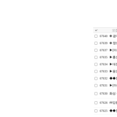
모집
❃ 광
67640
❃ 창
67639
▶[마감
67637
▶홍
67635
▶대전
67634
▶용인
67633
◆◆천
67632
▶[마감
67631
화성 
67630
##강
67626
◆◆천
67625