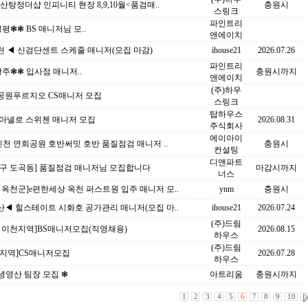
아산탕정더샵 인피니티 현장 8,9,10월<품검매..
충원시
스링크
파인트리
평❃❃ BS 매니저님 모..
앤에이치
 ◀ 신검단센트 스케줄 매니저(모집 마감)
ihouse21
2026.07.26
파인트리
주❃❃ 입사점 매니저..
충원시까지
앤에이치
(주)하우
공원푸르지오 CS매니저 모집
스링크
탑하우스
 아넬로 스위첸 매니저 모집
2026.08.31
주식회사
에이아이
인천 연희공원 호반써밋 호반 품질점검 매니저 ..
충원시
컨설팅
디앤파트
남구 도곡동] 품질점검 매니저님 모집합니다
마감시까지
너스
 옥천군]e편한세상 옥천 퍼스트원 입주 매니저 모..
ynm
충원시
◀ 힐스테이트 시화호 공가관리 매니저(모집 마..
ihouse21
2026.07.24
(주)드림
기 이천지역]BS매니저모집(직영채용)
2026.08.15
하우스
(주)드림
주지역]CS매니저모집
2026.07.28
하우스
녕영산 팀장 모집 ❃
아트리움
충원시까지
1
2
3
4
5
6
7
8
9
10