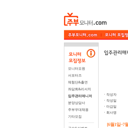
모니터요원
서포터즈
체험단&출연
좌담회&리서치
ㆍ
작성자
입주관리매니저
ㆍ
작성일
분양상담사
ㆍ
마감일
주부우대채용
ㆍ
회사명
기타모집
[6월1일~