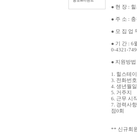
공모&이벤트
● 현 장 
● 주 소 :
● 모 집 업
● 기 간 :
0-4321-749
● 지원방법 :
1. 힐스테
3. 전화번호
4. 생년월일
5. 거주지
6. 근무 
7. 경력사
점0회
** 신규회원