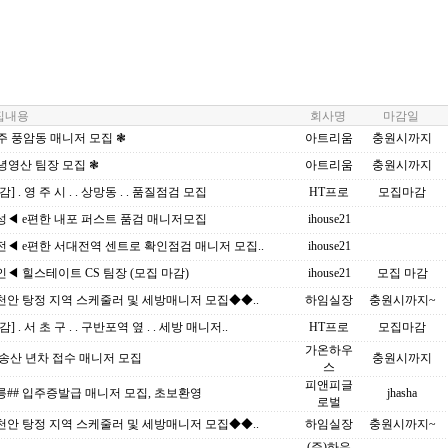
내용
회사명
마감일
주 풍암동 매니저 모집 ❃
아트리움
충원시까지
녕영산 팀장 모집 ❃
아트리움
충원시까지
] . 영 주 시 . . 상망동 . . 품질점검 모집
HT프로
모집마감
성◀ e편한 내포 퍼스트 품검 매니저모집
ihouse21
◀ e편한 서대전역 센트로 확인점검 매니저 모집..
ihouse21
◀ 힐스테이트 CS 팀장 (모집 마감)
ihouse21
모집 마감
안 탕정 지역 스케줄러 및 세방매니저 모집◆◆..
하임실장
충원시까지~
] . 서 초 구 . . 구반포역 옆 . . 세방 매니저..
HT프로
모집마감
가온하우
송산 년차 접수 매니저 모집
충원시까지
스
피앤피글
릉## 입주증발급 매니저 모집, 초보환영
jhasha
로벌
안 탕정 지역 스케줄러 및 세방매니저 모집◆◆..
하임실장
충원시까지~
(주)하우