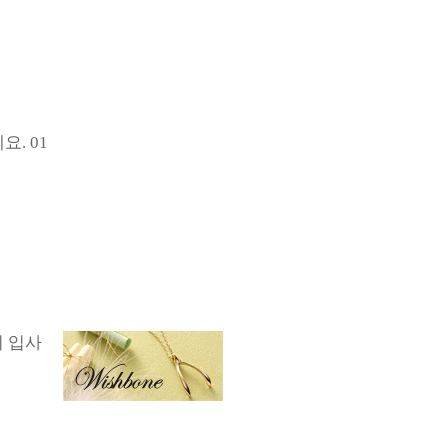
요. 01
회 입사