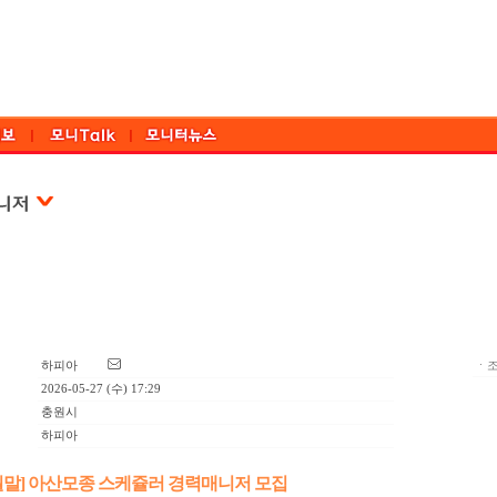
하피아
ㆍ조
2026-05-27 (수) 17:29
충원시
하피아
7월말] 아산모종 스케쥴러 경력매니저 모집