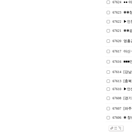
●● 
67624
❃❃청
67623
▶인천
67622
❃❃광
67621
영흥
67620
아산
67617
■■■
67616
[강
67614
[충북
67613
▶안산
67610
[경
67608
[파
67607
❃ 창
67606