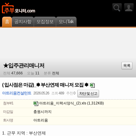
홈
공지사항
모집정보
모니Talk
★입주관리매니저
목록
전체
47,666
오늘
11
분류
전체
( 입사점은 마감)_❃ 부산연제 매니저 모집 ❃
아트리움컨설턴트
2026.05.26
조회
489
추천
0
차단 및 신고
첨부#1
아트리움_이력서양식_(2).xls
(1,312KB)
마감일
충원시까지
회사명
아트리움
1. 근무 지역 : 부산연제