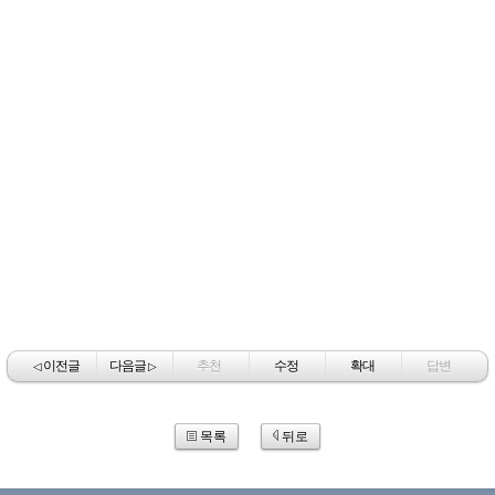
이전글
다음글
추천
수정
확대
답변
◁
▷
목록
뒤로