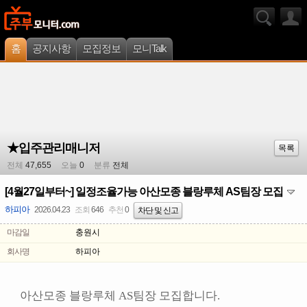
홈
공지사항
모집정보
모니Talk
★입주관리매니저
목록
전체
47,655
오늘
0
분류
전체
[4월27일부터~] 일정조율가능 아산모종 블랑루체 AS팀장 모집
하피아
2026.04.23
조회
646
추천
0
차단 및 신고
마감일
충원시
회사명
하피아
아산모종 블랑루체 AS팀장 모집합니다.