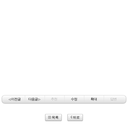
이전글
다음글
추천
수정
확대
답변
◁
▷
목록
뒤로