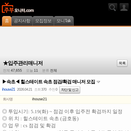
홈
공지사항
모집정보
모니Talk
★입주관리매니저
목록
전체
47,655
오늘
11
분류
전체
▶속초◀ 힐스테이트 속초 점검/확검 매니저 모집
ihouse21
2026.04.21
조회
370
추천
0
차단 및 신고
회사명
ihouse21
◎ 투입시기: 5.19(화) ~ 점검 이후 입주전 확검까지 일정
◎ 위 치 : 힐스테이트 속초 (금호동)
◎ 업 무 : cs 점검 및 확검