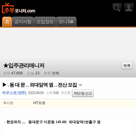
홈
공지사항
모집정보
모니Talk
★입주관리매니저
목록
전체
47,668
오늘
13
분류
전체
▶ . 동 대 문 . . 외대앞역 옆 . . 전산 모집
하우스토크(주)
2025.08.06
조회
549
추천
0
차단 및 신고
회사명
HT프로
- 현장위치 .... 동대문구 이문동 149-08/ 외대앞역1번출구 옆