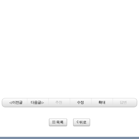
이전글
다음글
추천
수정
확대
답변
◁
▷
목록
뒤로