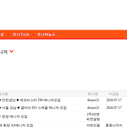
내용
회사명
마감일
▶인천검단◀ 에코비스타 TM 매니저모집
ihouse21
2026.07.17
서울 강남◀ 갤러리 831 스케줄 매니저 모집
ihouse21
2026.07.17
(주)피앤
주 운정 매니저 모집
씨컨설팅
택 화양 AS매니저 모집
아트리움
충원시까지