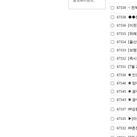
공모&이벤트
< 전
67559
◆◆천
67558
[이천
67556
[위례
67555
[울산
67554
[보령
67553
[즉시
67552
[7월
67551
❃ 인
67550
❃ 양
67546
❃ 광
67545
❃ 광
67543
##강
67537
▶[마
67535
##
67532