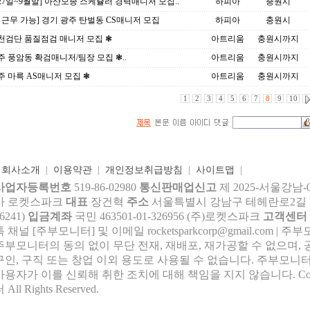
 27일~9월말] 아산모종 스케쥴러 경력매니저 모집..
하피아
충원시
 근무 가능] 경기 광주 탄벌동 CS매니저 모집
하피아
충원시
천검단 품질점검 매니저 모집 ❃
아트리움
충원시까지
주 풍암동 확검매니저/팀장 모집 ❃..
아트리움
충원시까지
주 마륵 AS매니저 모집 ❃
아트리움
충원시까지
1
2
3
4
5
6
7
8
9
10
|
회사소개
|
이용약관
|
개인정보취급방침
|
사이트맵
|
사업자등록번호
519-86-02980
통신판매업신고
제 2025-서울강남-
사 로켓스파크
대표
장건혁
주소
서울특별시 강남구 테헤란로2길 27,
6241)
입금계좌
국민 463501-01-326956 (주)로켓스파크
고객센터
톡 채널 [주부모니터] 및 이메일 rocke
tsparkcorp@gmail.com
| 주
주부모니터의 동의 없이 무단 전재, 재배포, 재가공할 수 없으며, 
구인, 구직 또는 창업 이외 용도로 사용될 수 없습니다. 주부모니터
사용자가 이를 신뢰해 취한 조치에 대해 책임을 지지 않습니다.
Co
 All Rights Reserved.