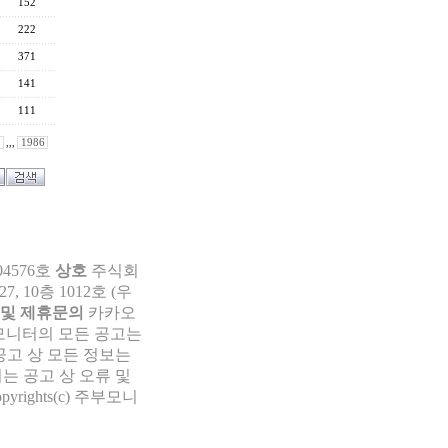
152
222
371
141
111
,,,
1986
04576호
상호
주식회
 10층 1012호 (우
 및 제휴문의
카카오
부모니터의 모든 공고는
공고 상 모든 정보는
는 공고 상 오류 및
pyrights(c) 주부모니