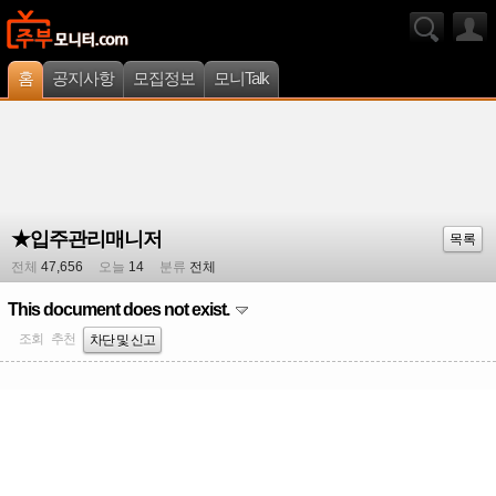
홈
공지사항
모집정보
모니Talk
★입주관리매니저
목록
전체
47,656
오늘
14
분류
전체
This document does not exist.
조회
추천
차단 및 신고