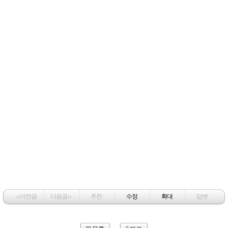
이전글
다음글
추천
수정
확대
답변
◁
▷