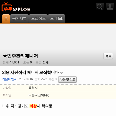
홈
공지사항
모집정보
모니Talk
★입주관리매니저
목록
전체
47,661
오늘
0
분류
전체
의왕 사전점검 매니저 모집합니다
라온디엔씨
2019.02.16
조회
2572
추천
0
차단 및 신고
마감일
충원시
회사명
라온디앤씨(주)
1. 위 치 : 경기도
의왕
시 학의동