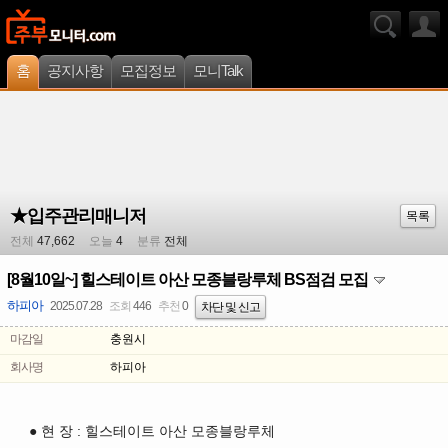
홈
공지사항
모집정보
모니Talk
★입주관리매니저
목록
전체
47,662
오늘
4
분류
전체
[8월10일~] 힐스테이트 아산 모종블랑루체 BS점검 모집
하피아
2025.07.28
조회
446
추천
0
차단 및 신고
마감일
충원시
회사명
하피아
● 현 장 : 힐스테이트 아산 모종블랑루체